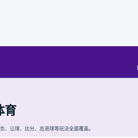
体育
平负、让球、比分、总进球等玩法全面覆盖。