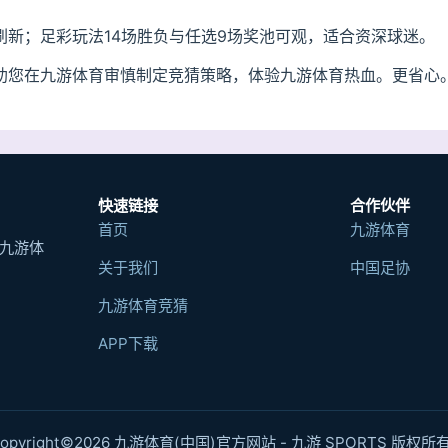
新；足彩玩法14场胜负与任选9场奖池可观，适合资深球迷。
助您在九游体育审慎制定竞猜策略，体验九游体育热血。更省心
快速链接
合作伙伴
首页
九游体育
九游体
关于我们
中国足协
九游体育竞猜
APP下载
opyright©2026 九游体育(中国)官方网站 - 九游 SPORTS 版权